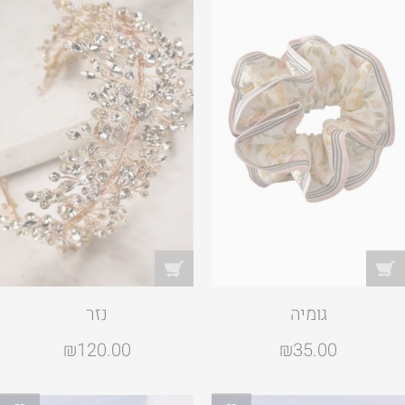
גומיה
נזר
₪
120.00
₪
35.00